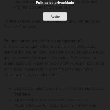
para outro responsável, desde que os sistemas
Política de privacidade
informáticos sejam compatíveis.
Aceito
Poderá exercer o seu direito através dos contactos da
Peniche Surfguide..
Em que consiste o direito ao apagamento?
O direito ao apagamento, ou direito a ser esquecido,
permite-lhe que, em determinadas situações, possa exigir
que os seus dados sejam eliminados. Este não é um
direito absoluto e apenas poderá ser exercido nos casos
em que a conservação dos dados pessoais viole o
regulamento, designadamente:
quando os dados deixem de ser necessários para a
finalidade;
quando seja retirado o consentimento e o
tratamento não tenha por base outra fonte de