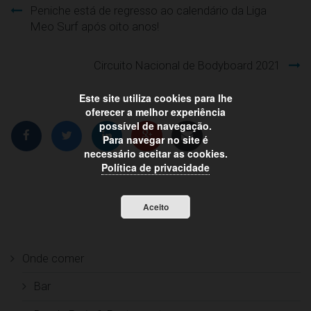
Peniche está de regresso ao calendário da Liga
Navegação
Meo Surf após oito anos!
de
Circuito Nacional de Bodyboard 2021
artigos
Este site utiliza cookies para lhe
oferecer a melhor experiência
possível de navegação.
Para navegar no site é
necessário aceitar as cookies.
Política de privacidade
Aceito
Onde comer
Bar